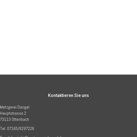
Kontaktieren Sie uns
Metzgerei Dangel
Hauptstrasse 2
73113 Ottenbach
Tel. 07165/9297226